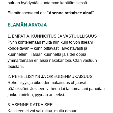
haluan hyödyntää kuntamme kehittämisessä.
Elämänasenteeni on:
”Asenne ratkaisee aina!
”
ELÄMÄN ARVOJA
1. EMPATIA, KUNNIOITUS JA VASTUULLISUUS
Pyrin kohtelemaan muita niin kuin toivon itseäni
kohdeltavan – kunnioittavasti, arvostavasti ja
kuunnellen. Haluan kuunnella ja siten oppia
ymmärtämään erilaisia näkökantoja. Otan vastuun
teoistani.
2. REHELLISYYS JA OIKEUDENMUKAISUUS
Rehellisyys ja oikeudenmukaisuus ohjaavat
päätöksiäni. Jos teen virheen tai tahtomattani pahoitan
jonkun mielen, pyydän anteeksi.
3. ASENNE RATKAISEE
Kaikkeen ei voi vaikuttaa, mutta omaan