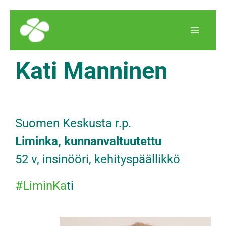
Siirry
Main
sisältöön
Menu
Kati Manninen
Suomen Keskusta r.p.
Liminka, kunnanvaltuutettu
52 v, insinööri, kehityspäällikkö
#LiminKa
ti