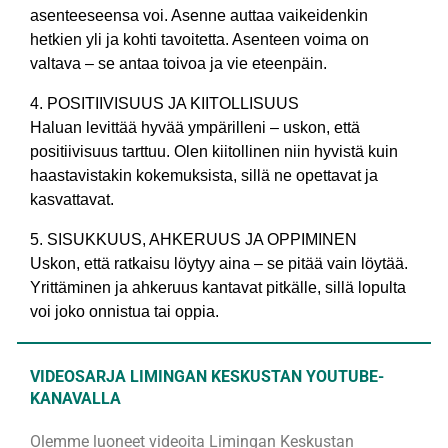
asenteeseensa voi. Asenne auttaa vaikeidenkin
hetkien yli ja kohti tavoitetta. Asenteen voima on
valtava – se antaa toivoa ja vie eteenpäin.
4. POSITIIVISUUS JA KIITOLLISUUS
Haluan levittää hyvää ympärilleni – uskon, että
positiivisuus tarttuu. Olen kiitollinen niin hyvistä kuin
haastavistakin kokemuksista, sillä ne opettavat ja
kasvattavat.
5. SISUKKUUS, AHKERUUS JA OPPIMINEN
Uskon, että ratkaisu löytyy aina – se pitää vain löytää.
Yrittäminen ja ahkeruus kantavat pitkälle, sillä lopulta
voi joko onnistua tai oppia.
VIDEOSARJA LIMINGAN KESKUSTAN YOUTUBE-
KANAVALLA
Olemme luoneet videoita Limingan Keskustan