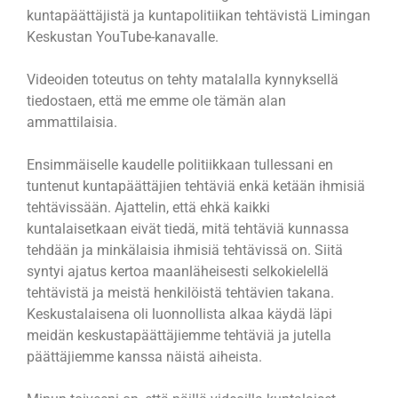
kuntapäättäjistä ja kuntapolitiikan tehtävistä Limingan
Keskustan YouTube-kanavalle.
Videoiden toteutus on tehty matalalla kynnyksellä
tiedostaen, että me emme ole tämän alan
ammattilaisia.
Ensimmäiselle kaudelle politiikkaan tullessani en
tuntenut kuntapäättäjien tehtäviä enkä ketään ihmisiä
tehtävissään. Ajattelin, että ehkä kaikki
kuntalaisetkaan eivät tiedä, mitä tehtäviä kunnassa
tehdään ja minkälaisia ihmisiä tehtävissä on. Siitä
syntyi ajatus kertoa maanläheisesti selkokielellä
tehtävistä ja meistä henkilöistä tehtävien takana.
Keskustalaisena oli luonnollista alkaa käydä läpi
meidän keskustapäättäjiemme tehtäviä ja jutella
päättäjiemme kanssa näistä aiheista.