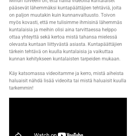
Minun toiveeni on, että näillä videoilla kuntalaiset
pääsevät lähemmäksi kuntapäättäjien tehtäviä, joita
on paljon muutakin kuin kunnanvaltuusto. Toivon
myös kovasti, että me tulisimme ihmisinä lähemmäs
kuntalaisia ja meihin olisi aina tarvittaessa helppo
ottaa yhteyttä sekä kertoa mistä tahansa mielessä
olevasta kuntaan liittyvästä asiasta. Kuntapäättäjien
tärkein tehtävä on kuulla kuntalaisia ja vaikuttaa
kunnan kehitykseen kuntalaisten tarpeiden mukaan.
Käy katsomassa videoitamme ja kerro, mistä aiheista
haluaisit nähdä lisää videoita tai mistä haluaisit kuulla
tarkemmin!