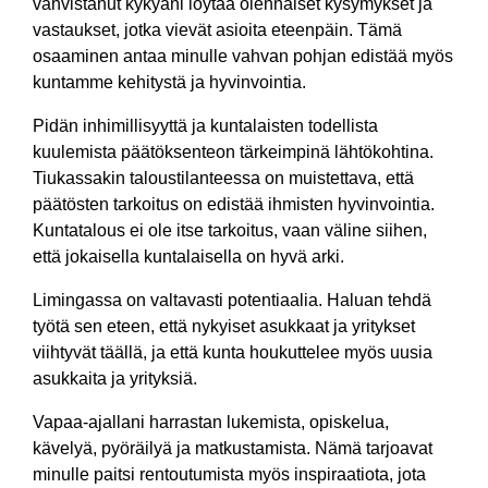
vahvistanut kykyäni löytää olennaiset kysymykset ja
vastaukset, jotka vievät asioita eteenpäin. Tämä
osaaminen antaa minulle vahvan pohjan edistää myös
kuntamme kehitystä ja hyvinvointia.
Pidän inhimillisyyttä ja kuntalaisten todellista
kuulemista päätöksenteon tärkeimpinä lähtökohtina.
Tiukassakin taloustilanteessa on muistettava, että
päätösten tarkoitus on edistää ihmisten hyvinvointia.
Kuntatalous ei ole itse tarkoitus, vaan väline siihen,
että jokaisella kuntalaisella on hyvä arki.
Limingassa on valtavasti potentiaalia. Haluan tehdä
työtä sen eteen, että nykyiset asukkaat ja yritykset
viihtyvät täällä, ja että kunta houkuttelee myös uusia
asukkaita ja yrityksiä.
Vapaa-ajallani harrastan lukemista, opiskelua,
kävelyä, pyöräilyä ja matkustamista. Nämä tarjoavat
minulle paitsi rentoutumista myös inspiraatiota, jota